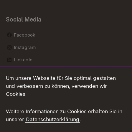
Social Media
Facebook
Instagram
LinkedIn
Mastodon
Um unsere Webseite für Sie optimal gestalten
X / Twitter
und verbessern zu können, verwenden wir
Cookies.
Youtube
Weitere Informationen zu Cookies erhalten Sie in
Zum 
unserer
Datenschutzerklärung
.
Kontakt
Datenschutz
Benutzungshinweise
Erklärung zur