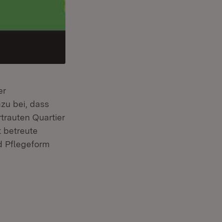
er
zu bei, dass
trauten Quartier
t betreute
d Pflegeform