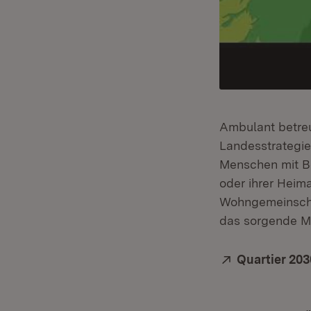
Ambulant betreu
Landesstrategie
Menschen mit Be
oder ihrer Heim
Wohngemeinschaf
das sorgende Mi
Extern:
Quartier 20