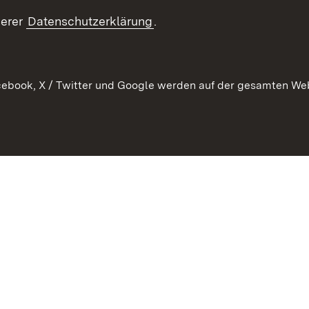
Kontaktformular
serer
Datenschutzerklärung
.
Verkehrsinformationen
ebook, X / Twitter und Google werden auf der gesamten Webs
Kontakt
Datenschutz
Benutzungshinweise
Erkläru