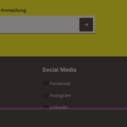
er-Anmeldung
Newsletter 
Social Media
Facebook
Instagram
LinkedIn
Mastodon