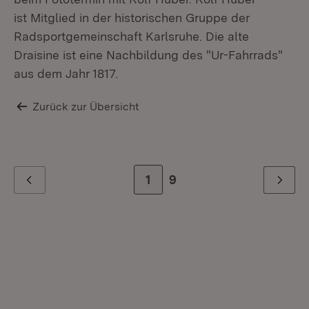
ist Mitglied in der historischen Gruppe der
Radsportgemeinschaft Karlsruhe. Die alte
Draisine ist eine Nachbildung des "Ur-Fahrrads"
aus dem Jahr 1817.
Zurück zur Übersicht
Zur Seite
1
Zur letzten Seite
9
Zurück
Weiter