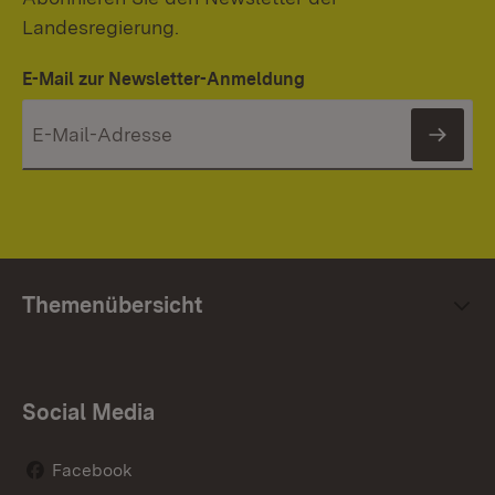
Landesregierung.
E-Mail zur Newsletter-Anmeldung
News
Themenübersicht
Social Media
Facebook