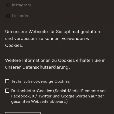
Instagram
LinkedIn
Mastodon
Um unsere Webseite für Sie optimal gestalten
X / Twitter
und verbessern zu können, verwenden wir
Cookies.
Youtube
Weitere Informationen zu Cookies erhalten Sie in
Zum 
unserer
Datenschutzerklärung
.
Kontakt
Datenschutz
Benutzungshinweise
Erklärung zur
Technisch notwendige Cookies
Barrierefreiheit
Drittanbieter-Cookies (Social-Media-Elemente von
Impressum
Cookies
Facebook, X / Twitter und Google werden auf der
gesamten Webseite aktiviert.)