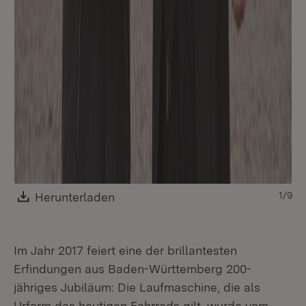
Download:
Herunterladen
(Öffnet in neuem Fenster)
1/9
Im Jahr 2017 feiert eine der brillantesten
Erfindungen aus Baden-Württemberg 200-
jähriges Jubiläum: Die Laufmaschine, die als
Urform des heutigen Fahrrads gilt, wurde vom