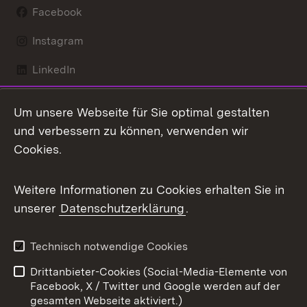
Facebook
Instagram
LinkedIn
Mastodon
Um unsere Webseite für Sie optimal gestalten
X / Twitter
und verbessern zu können, verwenden wir
Cookies.
Youtube
Weitere Informationen zu Cookies erhalten Sie in
Zum 
unserer
Datenschutzerklärung
.
Kontakt
Datenschutz
Benutzungshinweise
Erklärung zur
Technisch notwendige Cookies
Barrierefreiheit
Drittanbieter-Cookies (Social-Media-Elemente von
Impressum
Cookies
Facebook, X / Twitter und Google werden auf der
gesamten Webseite aktiviert.)