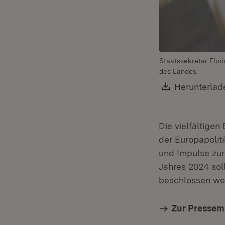
Staatssekretär Flor
des Landes.
Download:
Herunterlad
Die vielfältige
der Europapolit
und Impulse zur
Jahres 2024 soll
beschlossen we
Zur Pressem