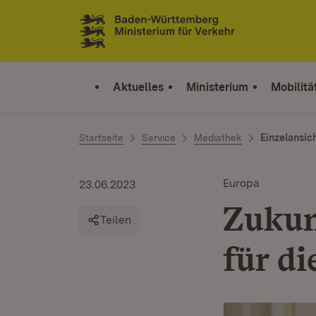
Zum Inhalt springen
Link zur Startseite
Aktuelles
Ministerium
Mobilitä
Startseite
Service
Mediathek
Einzelansic
Europa
23.06.2023
Zukun
Teilen
für d