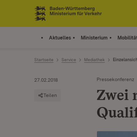
Zum Inhalt springen
Link zur Startseite
Aktuelles
Ministerium
Mobilitä
Startseite
Service
Mediathek
Einzelansic
Pressekonferenz
27.02.2018
Zwei 
Teilen
Quali