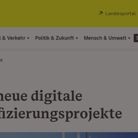
Extern:
Landesportal
t & Verkehr
Politik & Zukunft
Mensch & Umwelt
ht
neue digitale
fizierungsprojekte