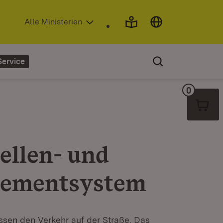
(Öffnet in neuem Fenster)
Alle Ministerien
Service
0
Warenko
ellen- und
gementsystem
ssen den Verkehr auf der Straße. Das