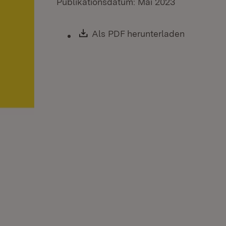
Publikationsdatum: Mai 2023
Download:
Als PDF herunterladen
(Öffnet i