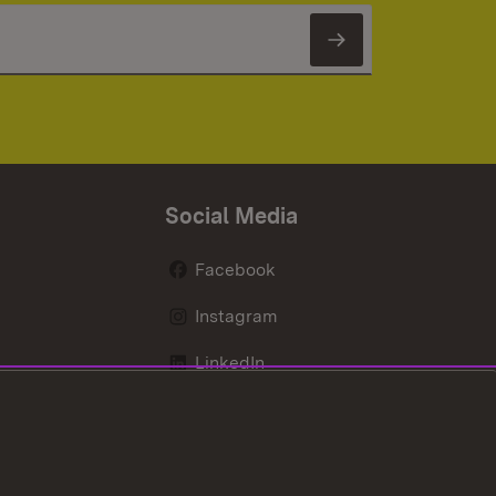
Newsletter 
Social Media
Facebook
Instagram
LinkedIn
Mastodon
X / Twitter