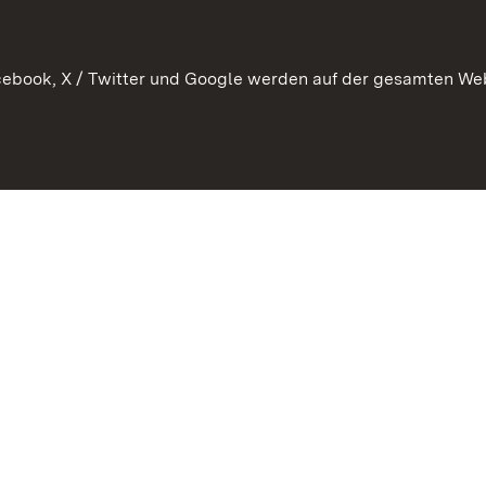
ebook, X / Twitter und Google werden auf der gesamten Webs
Kontakt
Datenschutz
Benutzungshinweise
Erkläru