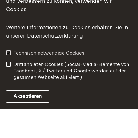
und verbessern zu können, verwenden wir
Cookies.
Youtube
Weitere Informationen zu Cookies erhalten Sie in
Zum 
unserer
Datenschutzerklärung
.
Kontakt
Datenschutz
Benutzungshinweise
Erklärung zur
Technisch notwendige Cookies
Barrierefreiheit
Drittanbieter-Cookies (Social-Media-Elemente von
Impressum
Cookies
Facebook, X / Twitter und Google werden auf der
gesamten Webseite aktiviert.)
Akzeptieren
Link zum Landesportal