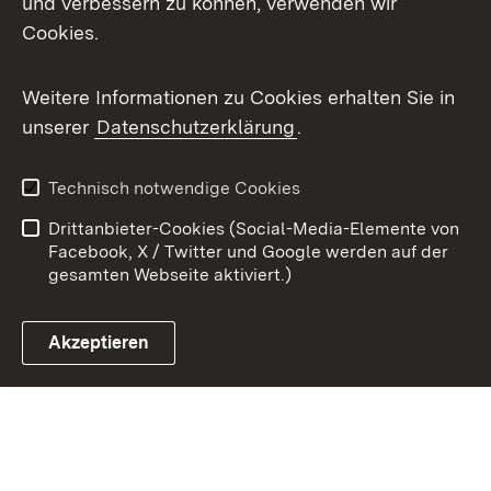
und verbessern zu können, verwenden wir
Cookies.
Youtube
Weitere Informationen zu Cookies erhalten Sie in
Zum 
unserer
Datenschutzerklärung
.
Kontakt
Datenschutz
Benutzungshinweise
Erklärung zur
Technisch notwendige Cookies
Barrierefreiheit
Drittanbieter-Cookies (Social-Media-Elemente von
Impressum
Cookies
Facebook, X / Twitter und Google werden auf der
gesamten Webseite aktiviert.)
Akzeptieren
Link zum Landesportal