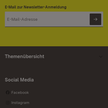
E-Mail zur Newsletter-Anmeldung
News
Themenübersicht
Social Media
Facebook
Instagram