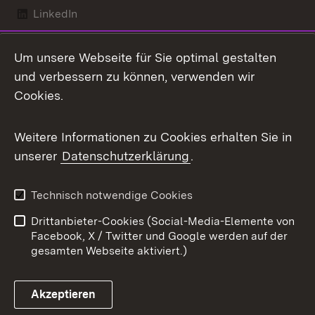
LinkedIn
Mastodon
Um unsere Webseite für Sie optimal gestalten
X / Twitter
und verbessern zu können, verwenden wir
Cookies.
Youtube
Weitere Informationen zu Cookies erhalten Sie in
Zum 
unserer
Datenschutzerklärung
.
Kontakt
Datenschutz
Benutzungshinweise
Erklärung zur
Technisch notwendige Cookies
Barrierefreiheit
Drittanbieter-Cookies (Social-Media-Elemente von
Impressum
Cookies
Facebook, X / Twitter und Google werden auf der
gesamten Webseite aktiviert.)
Akzeptieren
Link zum Landesportal