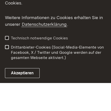
Cookies.
Youtube
Weitere Informationen zu Cookies erhalten Sie in
Zum 
unserer
Datenschutzerklärung
.
Kontakt
Datenschutz
Benutzungshinweise
Erklärung zur
Technisch notwendige Cookies
Barrierefreiheit
Drittanbieter-Cookies (Social-Media-Elemente von
Impressum
Cookies
Facebook, X / Twitter und Google werden auf der
gesamten Webseite aktiviert.)
Akzeptieren
Link zum Landesportal