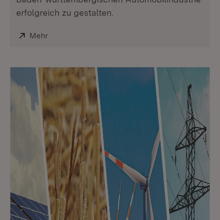
erfolgreich zu gestalten.
Extern:
Mehr
(Öffnet in neuem Fenster)