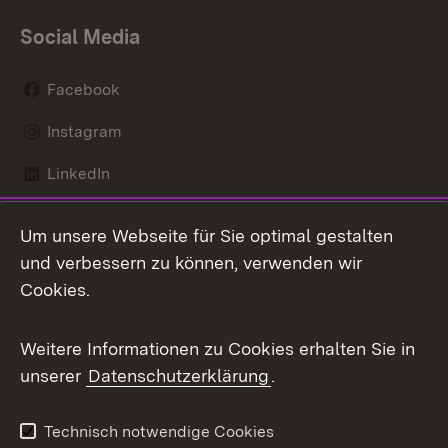
Social Media
Facebook
Instagram
LinkedIn
Mastodon
Um unsere Webseite für Sie optimal gestalten
X / Twitter
und verbessern zu können, verwenden wir
Cookies.
Youtube
Weitere Informationen zu Cookies erhalten Sie in
Zum 
unserer
Datenschutzerklärung
.
Kontakt
Datenschutz
Benutzungshinweise
Erklärung zur
Technisch notwendige Cookies
Barrierefreiheit