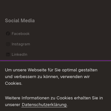
Social Media
Facebook
Instagram
LinkedIn
Mastodon
Um unsere Webseite für Sie optimal gestalten
X / Twitter
und verbessern zu können, verwenden wir
Cookies.
Youtube
Weitere Informationen zu Cookies erhalten Sie in
Zum 
unserer
Datenschutzerklärung
.
Kontakt
Datenschutz