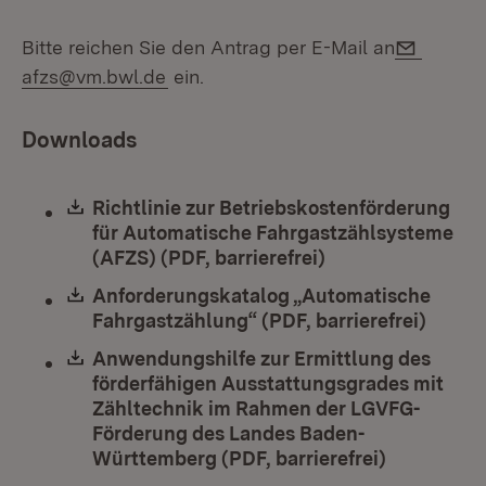
E-Mail:
Bitte reichen Sie den Antrag per E-Mail an
afzs@vm.bwl.de
ein.
Downloads
Download:
Richtlinie zur Betriebskostenförderung
für Automatische Fahrgastzählsysteme
(AFZS) (PDF, barrierefrei)
(Öffnet in neuem 
Download:
Anforderungskatalog „Automatische
Fahrgastzählung“ (PDF, barrierefrei)
(Öffne
Download:
Anwendungshilfe zur Ermittlung des
förderfähigen Ausstattungsgrades mit
Zähltechnik im Rahmen der LGVFG-
Förderung des Landes Baden-
Württemberg (PDF, barrierefrei)
(Öffnet in