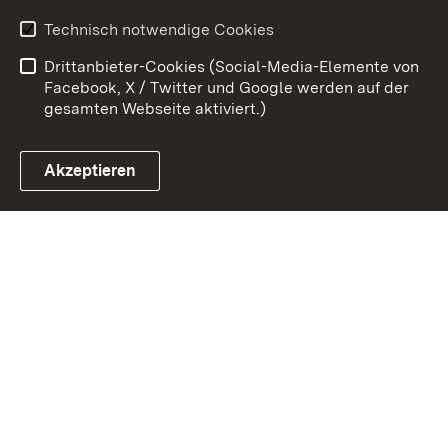
Benutzungshinweise
Erklärung zur
Technisch notwendige Cookies
Barrierefreiheit
Drittanbieter-Cookies (Social-Media-Elemente von
Impressum
Cookies
Facebook, X / Twitter und Google werden auf der
gesamten Webseite aktiviert.)
Akzeptieren
Link zum Landesportal