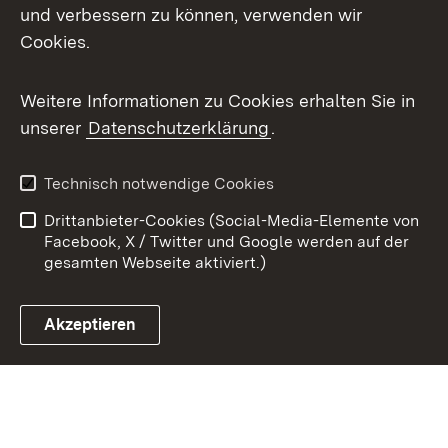
X / Twitter
und verbessern zu können, verwenden wir
Cookies.
Youtube
Weitere Informationen zu Cookies erhalten Sie in
Zum 
unserer
Datenschutzerklärung
.
Kontakt
Datenschutz
Benutzungshinweise
Erklärung zur
Technisch notwendige Cookies
Barrierefreiheit
Drittanbieter-Cookies (Social-Media-Elemente von
Impressum
Cookies
Facebook, X / Twitter und Google werden auf der
gesamten Webseite aktiviert.)
Akzeptieren
Link zum Landesportal