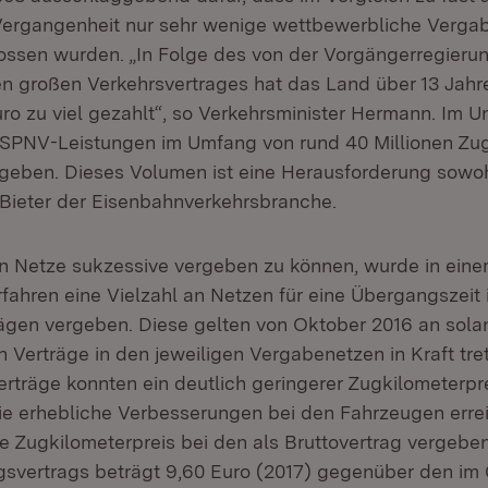
Vergangenheit nur sehr wenige wettbewerbliche Verga
ssen wurden. „In Folge des von der Vorgängerregieru
 großen Verkehrsvertrages hat das Land über 13 Jahr
uro zu viel gezahlt“, so Verkehrsminister Hermann. Im 
 SPNV-Leistungen im Umfang von rund 40 Millionen Zu
eben. Dieses Volumen ist eine Herausforderung sowoh
e Bieter der Eisenbahnverkehrsbranche.
n Netze sukzessive vergeben zu können, wurde in ein
ahren eine Vielzahl an Netzen für eine Übergangszeit
gen vergeben. Diese gelten von Oktober 2016 an solan
 Verträge in den jeweiligen Vergabenetzen in Kraft tret
rträge konnten ein deutlich geringerer Zugkilometerpr
ie erhebliche Verbesserungen bei den Fahrzeugen erre
he Zugkilometerpreis bei den als Bruttovertrag vergebe
svertrags beträgt 9,60 Euro (2017) gegenüber den im