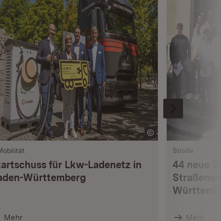
Mobilität
Straße
tartschuss für Lkw-Ladenetz in
44 neue S
aden-Württemberg
Straßenwä
Württemb
Mehr
Mehr