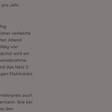
 pro Jahr.
tig
isher verkehrte
päten Abend
m Weg von
ächst wird ein
nbetriebnahme
ird das Netz 2
egen Elektroloks
ometerpreis auch
Hermann. Wie bei
bei den