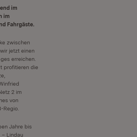
hend im
n im
nd Fahrgäste.
ke zwischen
ir jetzt einen
ges erreichen.
 profitieren die
e,
Winfried
Netz 2 im
hes von
B-Regio.
ben Jahre bis
n – Lindau