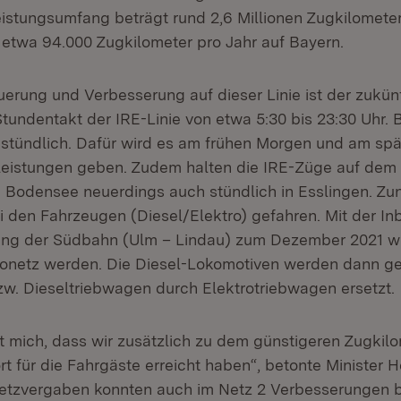
eistungsumfang beträgt rund 2,6 Millionen Zugkilometer
 etwa 94.000 Zugkilometer pro Jahr auf Bayern.
erung und Verbesserung auf dieser Linie ist der zukünf
undentakt der IRE-Linie von etwa 5:30 bis 23:30 Uhr. B
istündlich. Dafür wird es am frühen Morgen und am s
leistungen geben. Zudem halten die IRE-Züge auf de
n Bodensee neuerdings auch stündlich in Esslingen. Zun
i den Fahrzeugen (Diesel/Elektro) gefahren. Mit der I
erung der Südbahn (Ulm – Lindau) zum Dezember 2021 w
tronetz werden. Die Diesel-Lokomotiven werden dann g
w. Dieseltriebwagen durch Elektrotriebwagen ersetzt.
t mich, dass wir zusätzlich zu dem günstigeren Zugkil
t für die Fahrgäste erreicht haben“, betonte Minister 
etzvergaben konnten auch im Netz 2 Verbesserungen 