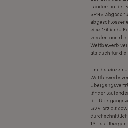
Ländern in der 
SPNV abgeschlo
abgeschlossenen
eine Milliarde E
werden nun die
Wettbewerb verg
als auch für di
Um die einzelne
Wettbewerbsverf
Übergangsverträ
länger laufenden
die Übergangsve
GVV erzielt sow
durchschnittlic
15 des Übergang