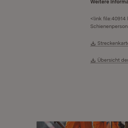
Weitere Inform
<link file:4091
Schienenperson
Download:
Streckenkar
Download:
Übersicht d