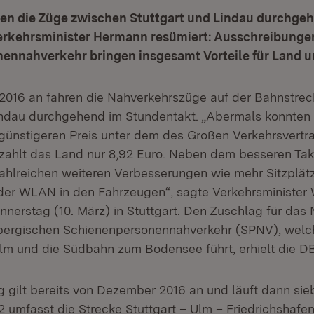
ren die Züge zwischen Stuttgart und Lindau durchge
erkehrsminister Hermann resümiert: Ausschreibunge
ennahverkehr bringen insgesamt Vorteile für Land u
016 an fahren die Nahverkehrszüge auf der Bahnstrec
indau durchgehend im Stundentakt. „Abermals konnten w
günstigeren Preis unter dem des Großen Verkehrsvertra
 zahlt das Land nur 8,92 Euro. Neben dem besseren Takt
ahlreichen weiteren Verbesserungen wie mehr Sitzplätz
er WLAN in den Fahrzeugen“, sagte Verkehrsminister 
erstag (10. März) in Stuttgart. Den Zuschlag für das 
ergischen Schienenpersonennahverkehr (SPNV), welc
Ulm und die Südbahn zum Bodensee führt, erhielt die D
g gilt bereits von Dezember 2016 an und läuft dann sie
2 umfasst die Strecke Stuttgart – Ulm – Friedrichshafe