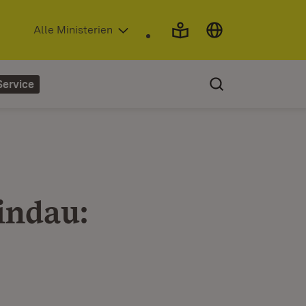
(Öffnet in neuem Fenster)
Alle Ministerien
Service
indau: