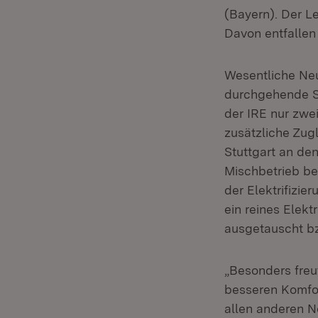
(Bayern). Der L
Davon entfallen
Wesentliche Neu
durchgehende St
der IRE nur zwe
zusätzliche Zug
Stuttgart an de
Mischbetrieb be
der Elektrifizi
ein reines Elek
ausgetauscht bz
„Besonders freu
besseren Komfor
allen anderen N