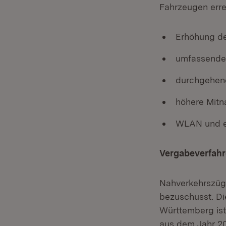
Fahrzeugen err
Erhöhung de
umfassendes
durchgehend
höhere Mitn
WLAN und ei
Vergabeverfahr
Nahverkehrszüg
bezuschusst. Di
Württemberg ist
aus dem Jahr 20