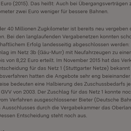
 Euro (2015). Das heißt: Auch bei Übergangsverträgen 
ometer zwei Euro weniger für bessere Bahnen.
der 40 Millionen Zugkilometer ist bereits neu vergeben 
n. Bei den langlaufenden Vergabenetzen konnten scho
chaftlichem Erfolg landesseitig abgeschlossen werden:
lag im Netz 3b (Gäu-Murr) mit Neufahrzeugen zu ein
is von 8,22 Euro erteilt. Im November 2015 hat das Ver
tscheidung für das Netz 1 (Stuttgarter Netze) bekannt
verfahren hatten die Angebote sehr eng beieinander 
ise bedeuten eine Halbierung des Zuschussbedarfs je
VV von 2003. Der Zuschlag für das Netz 1 konnte noch 
vom Verfahren ausgeschlossener Bieter (Deutsche Bah
s Ausschlusses durch die Vergabekammer das Oberlan
Dessen Entscheidung steht noch aus.