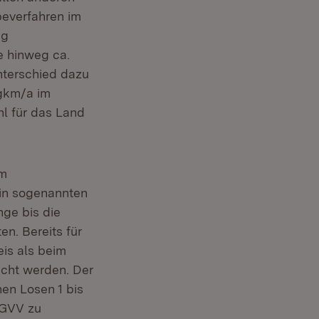
beverfahren im
ng
e hinweg ca.
Unterschied dazu
gkm/a im
l für das Land
em
 in sogenannten
ge bis die
en. Bereits für
eis als beim
icht werden. Der
nen Losen 1 bis
 GVV zu