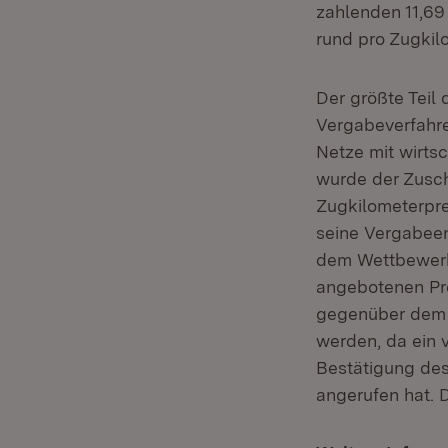
zahlenden 11,69
rund pro Zugkil
Der größte Teil 
Vergabeverfahre
Netze mit wirts
wurde der Zusch
Zugkilometerpre
seine Vergabeen
dem Wettbewerbs
angebotenen Pre
gegenüber dem G
werden, da ein 
Bestätigung de
angerufen hat. 