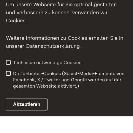
Um unsere Webseite für Sie optimal gestalten
X / Twitter
und verbessern zu können, verwenden wir
Cookies.
Youtube
Weitere Informationen zu Cookies erhalten Sie in
Zum 
unserer
Datenschutzerklärung
.
Kontakt
Datenschutz
Benutzungshinweise
Erklärung zur
Technisch notwendige Cookies
Barrierefreiheit
Drittanbieter-Cookies (Social-Media-Elemente von
Impressum
Cookies
Facebook, X / Twitter und Google werden auf der
gesamten Webseite aktiviert.)
Akzeptieren
Link zum Landesportal