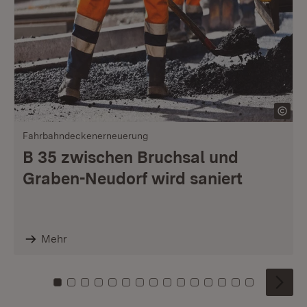
Fahrbahndeckenerneuerung
B 35 zwischen Bruchsal und
Graben-Neudorf wird saniert
Mehr
Zu Kachel: 0
Zu Kachel: 1
Zu Kachel: 2
Zu Kachel: 3
Zu Kachel: 4
Zu Kachel: 5
Zu Kachel: 6
Zu Kachel: 7
Zu Kachel: 8
Zu Kachel: 9
Zu Kachel: 10
Zu Kachel: 11
Zu Kachel: 12
Zu Kachel: 1
Zu Kachel