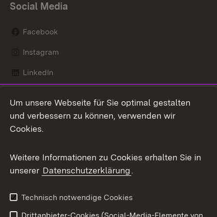
Social Media
Facebook
Instagram
LinkedIn
Mastodon
Um unsere Webseite für Sie optimal gestalten
X / Twitter
und verbessern zu können, verwenden wir
Cookies.
Youtube
Weitere Informationen zu Cookies erhalten Sie in
Zum 
unserer
Datenschutzerklärung
.
Kontakt
Datenschutz
Benutzungshinweise
Erklärung zur
Technisch notwendige Cookies
Barrierefreiheit
Drittanbieter-Cookies (Social-Media-Elemente von