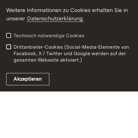
Weitere Informationen zu Cookies erhalten Sie in
Zum 
unserer
Datenschutzerklärung
.
Kontakt
Datenschutz
Benutzungshinweise
Erklärung zur
Technisch notwendige Cookies
Barrierefreiheit
Drittanbieter-Cookies (Social-Media-Elemente von
Impressum
Cookies
Facebook, X / Twitter und Google werden auf der
gesamten Webseite aktiviert.)
Akzeptieren
Link zum Landesportal