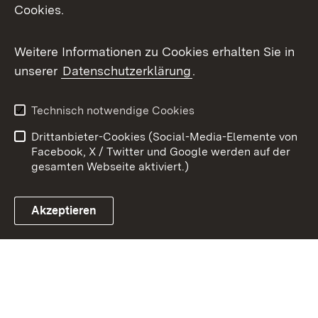
Cookies.
Youtube
Weitere Informationen zu Cookies erhalten Sie in
Zum 
unserer
Datenschutzerklärung
.
Kontakt
Datenschutz
Benutzungshinweise
Erklärung zur
Technisch notwendige Cookies
Barrierefreiheit
Drittanbieter-Cookies (Social-Media-Elemente von
Impressum
Cookies
Facebook, X / Twitter und Google werden auf der
gesamten Webseite aktiviert.)
Akzeptieren
Link zum Landesportal