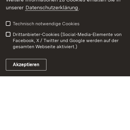
Zum 
unserer
Datenschutzerklärung
.
Kontakt
Datenschutz
Benutzungshinweise
Erklärung zur
Technisch notwendige Cookies
Barrierefreiheit
Drittanbieter-Cookies (Social-Media-Elemente von
Impressum
Cookies
Facebook, X / Twitter und Google werden auf der
gesamten Webseite aktiviert.)
Akzeptieren
Link zum Landesportal