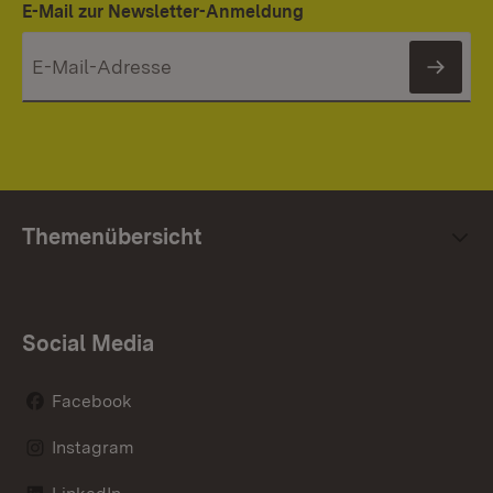
E-Mail zur Newsletter-Anmeldung
News
Themenübersicht
Social Media
Facebook
Instagram