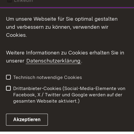
LinkedIn
Mastodon
Um unsere Webseite für Sie optimal gestalten
X / Twitter
und verbessern zu können, verwenden wir
Cookies.
Youtube
Weitere Informationen zu Cookies erhalten Sie in
Zum 
unserer
Datenschutzerklärung
.
Kontakt
Datenschutz
Benutzungshinweise
Erklärung zur
Technisch notwendige Cookies
Barrierefreiheit
Drittanbieter-Cookies (Social-Media-Elemente von
Impressum
Cookies
Facebook, X / Twitter und Google werden auf der
gesamten Webseite aktiviert.)
Akzeptieren
Link zum Landesportal