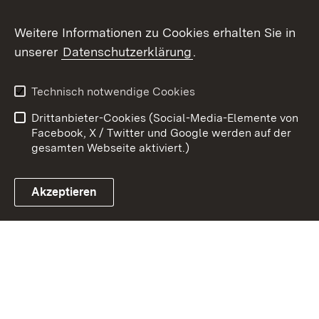
Weitere Informationen zu Cookies erhalten Sie in
Zum 
unserer
Datenschutzerklärung
.
Kontakt
Datenschutz
Benutzungshinweise
Erklärung zur
Technisch notwendige Cookies
Barrierefreiheit
Drittanbieter-Cookies (Social-Media-Elemente von
Impressum
Cookies
Facebook, X / Twitter und Google werden auf der
gesamten Webseite aktiviert.)
Akzeptieren
Link zum Landesportal