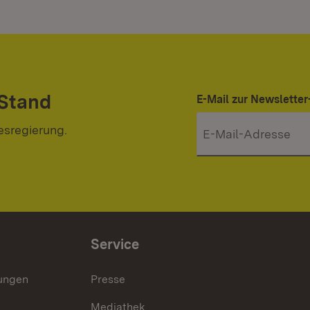
 Stand
E-Mail zur Newslett
esregierung.
Service
lungen
Presse
Mediathek