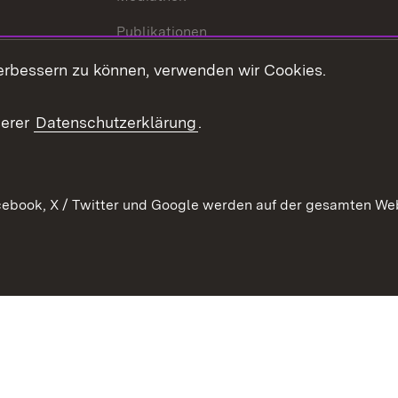
Publikationen
Stellen und Ausbildung
erbessern zu können, verwenden wir Cookies.
Kontaktformular
serer
Datenschutzerklärung
.
Verkehrsinformationen
ebook, X / Twitter und Google werden auf der gesamten Webs
Kontakt
Datenschutz
Benutzungshinweise
Erkläru