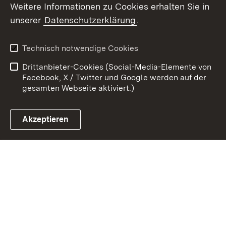
Weitere Informationen zu Cookies erhalten Sie in
Zum 
unserer
Datenschutzerklärung
.
Kontakt
Datenschutz
Benutzungshinweise
Erklärung zur
Technisch notwendige Cookies
Barrierefreiheit
Drittanbieter-Cookies (Social-Media-Elemente von
Impressum
Cookies
Facebook, X / Twitter und Google werden auf der
gesamten Webseite aktiviert.)
Akzeptieren
Link zum Landesportal