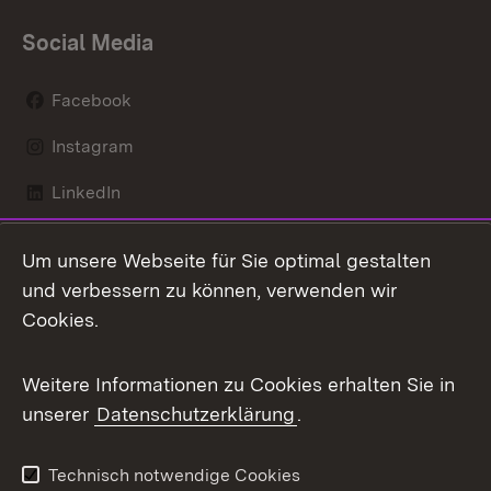
Social Media
Facebook
Instagram
LinkedIn
Mastodon
Um unsere Webseite für Sie optimal gestalten
X / Twitter
und verbessern zu können, verwenden wir
Cookies.
Youtube
Weitere Informationen zu Cookies erhalten Sie in
Zum 
unserer
Datenschutzerklärung
.
Kontakt
Datenschutz
Benutzungshinweise
Erklärung zur
Technisch notwendige Cookies
Barrierefreiheit