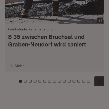
Fahrbahndeckenerneuerung
B 35 zwischen Bruchsal und
Graben-Neudorf wird saniert
Mehr
Zu Kachel: 0
Zu Kachel: 1
Zu Kachel: 2
Zu Kachel: 3
Zu Kachel: 4
Zu Kachel: 5
Zu Kachel: 6
Zu Kachel: 7
Zu Kachel: 8
Zu Kachel: 9
Zu Kachel: 10
Zu Kachel: 11
Zu Kachel: 12
Zu Kachel: 1
Zu Kachel