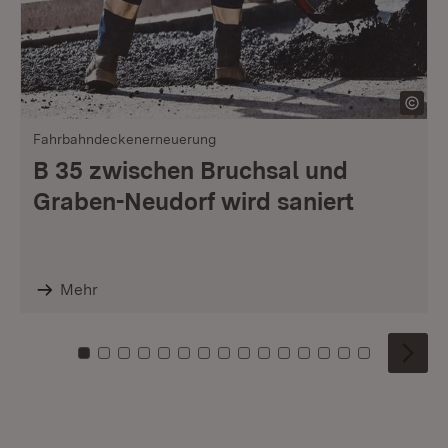
Fahrbahndeckenerneuerung
B 35 zwischen Bruchsal und
Graben-Neudorf wird saniert
Mehr
Zu Kachel: 0
Zu Kachel: 1
Zu Kachel: 2
Zu Kachel: 3
Zu Kachel: 4
Zu Kachel: 5
Zu Kachel: 6
Zu Kachel: 7
Zu Kachel: 8
Zu Kachel: 9
Zu Kachel: 10
Zu Kachel: 11
Zu Kachel: 12
Zu Kachel: 1
Zu Kachel