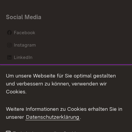
Social Media
Facebook
Instagram
LinkedIn
Mastodon
Um unsere Webseite für Sie optimal gestalten
X / Twitter
und verbessern zu können, verwenden wir
Cookies.
Youtube
Weitere Informationen zu Cookies erhalten Sie in
Zum 
unserer
Datenschutzerklärung
.
Kontakt
Datenschutz
Benutzungshinweise
Erklärung zur