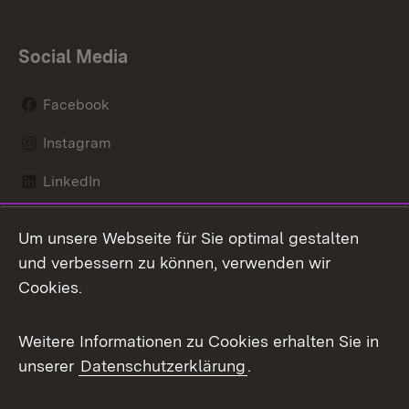
Social Media
Facebook
Instagram
LinkedIn
Mastodon
Um unsere Webseite für Sie optimal gestalten
X / Twitter
und verbessern zu können, verwenden wir
Cookies.
Youtube
Weitere Informationen zu Cookies erhalten Sie in
Zum 
unserer
Datenschutzerklärung
.
Kontakt
Datenschutz
Benutzungshinweise
Erklärung zur