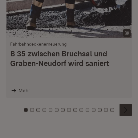
Fahrbahndeckenerneuerung
B 35 zwischen Bruchsal und
Graben-Neudorf wird saniert
Mehr
Zu Kachel: 0
Zu Kachel: 1
Zu Kachel: 2
Zu Kachel: 3
Zu Kachel: 4
Zu Kachel: 5
Zu Kachel: 6
Zu Kachel: 7
Zu Kachel: 8
Zu Kachel: 9
Zu Kachel: 10
Zu Kachel: 11
Zu Kachel: 12
Zu Kachel: 1
Zu Kachel