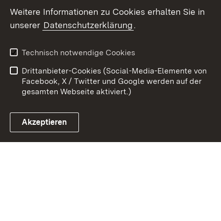
Weitere Informationen zu Cookies erhalten Sie in
Zum 
unserer
Datenschutzerklärung
.
Kontakt
Datenschutz
Benutzungshinweise
Erklärung zur
Technisch notwendige Cookies
Barrierefreiheit
Drittanbieter-Cookies (Social-Media-Elemente von
Impressum
Cookies
Facebook, X / Twitter und Google werden auf der
gesamten Webseite aktiviert.)
Akzeptieren
Link zum Landesportal