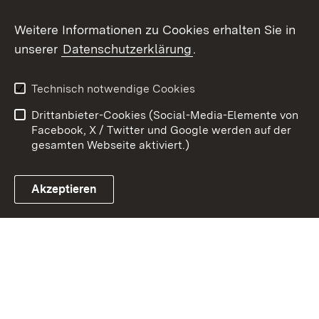
Weitere Informationen zu Cookies erhalten Sie in
Zum 
unserer
Datenschutzerklärung
.
Kontakt
Datenschutz
Benutzungshinweise
Erklärung zur
Technisch notwendige Cookies
Barrierefreiheit
Drittanbieter-Cookies (Social-Media-Elemente von
Impressum
Cookies
Facebook, X / Twitter und Google werden auf der
gesamten Webseite aktiviert.)
Akzeptieren
Link zum Landesportal