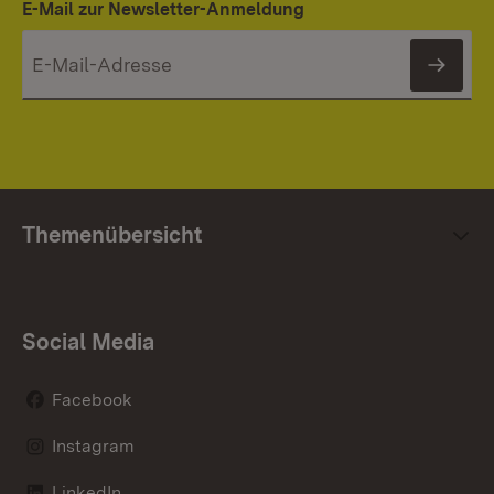
E-Mail zur Newsletter-Anmeldung
News
Themenübersicht
Social Media
Facebook
Instagram
LinkedIn