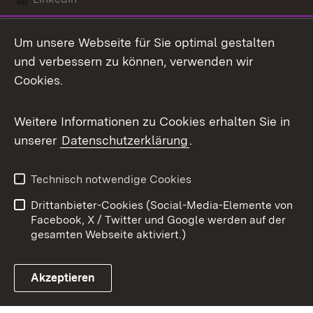
Mastodon
Um unsere Webseite für Sie optimal gestalten
X / Twitter
und verbessern zu können, verwenden wir
Cookies.
Youtube
Weitere Informationen zu Cookies erhalten Sie in
Zum 
unserer
Datenschutzerklärung
.
Kontakt
Datenschutz
Benutzungshinweise
Erklärung zur
Technisch notwendige Cookies
Barrierefreiheit
Drittanbieter-Cookies (Social-Media-Elemente von
Impressum
Cookies
Facebook, X / Twitter und Google werden auf der
gesamten Webseite aktiviert.)
Akzeptieren
Link zum Landesportal