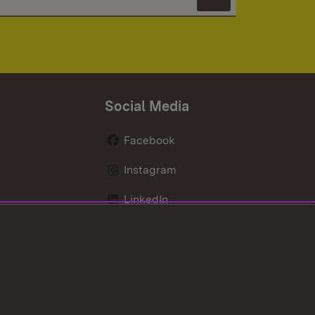
Newsletter 
Social Media
Facebook
Instagram
LinkedIn
Mastodon
X / Twitter
Youtube