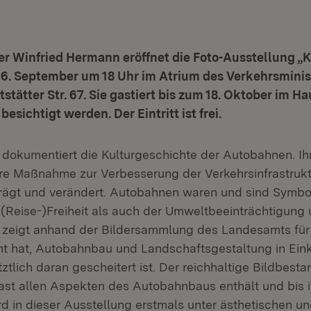
r Winfried Hermann eröffnet die Foto-Ausstellung „
6. September um 18 Uhr im Atrium des Verkehrsminis
tstätter Str. 67. Sie gastiert bis zum 18. Oktober im 
 besichtigt werden. Der Eintritt ist frei.
 dokumentiert die Kulturgeschichte der Autobahnen. Ih
e Maßnahme zur Verbesserung der Verkehrsinfrastrukt
rägt und verändert. Autobahnen waren und sind Symbo
r (Reise-)Freiheit als auch der Umweltbeeinträchtigung
 zeigt anhand der Bildersammlung des Landesamts fü
t hat, Autobahnbau und Landschaftsgestaltung in Ein
tztlich daran gescheitert ist. Der reichhaltige Bildbesta
st allen Aspekten des Autobahnbaus enthält und bis i
rd in dieser Ausstellung erstmals unter ästhetischen u