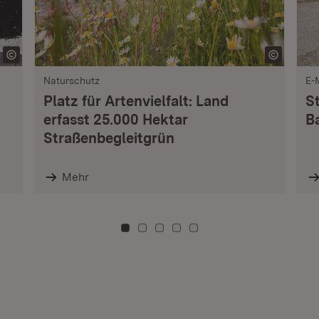
Naturschutz
E-
Platz für Artenvielfalt: Land
S
erfasst 25.000 Hektar
B
Straßenbegleitgrün
Mehr
Zu Kachel: 0
Zu Kachel: 3
Zu Kachel: 6
Zu Kachel: 9
Zu Kachel: 12