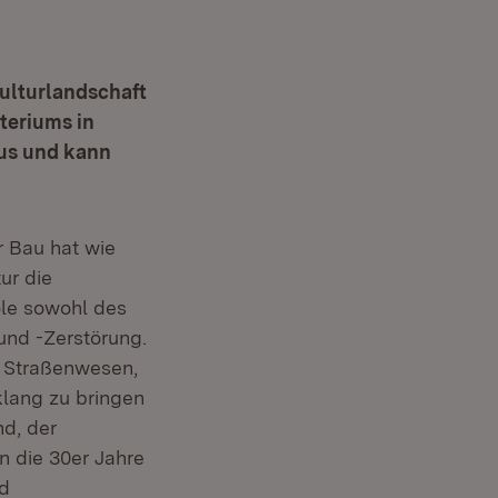
Kulturlandschaft
teriums in
Haus und kann
r Bau hat wie
ur die
le sowohl des
 und -Zerstörung.
r Straßenwesen,
klang zu bringen
nd, der
n die 30er Jahre
nd