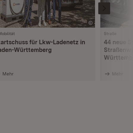
Mobilität
Straße
tartschuss für Lkw-Ladenetz in
44 neue S
aden-Württemberg
Straßenwä
Württemb
Mehr
Mehr