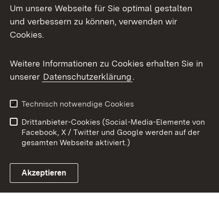
Um unsere Webseite für Sie optimal gestalten
X / Twitter
und verbessern zu können, verwenden wir
Cookies.
Youtube
Weitere Informationen zu Cookies erhalten Sie in
Zum 
unserer
Datenschutzerklärung
.
Kontakt
Datenschutz
Benutzungshinweise
Erklärung zur
Technisch notwendige Cookies
Barrierefreiheit
Drittanbieter-Cookies (Social-Media-Elemente von
Impressum
Cookies
Facebook, X / Twitter und Google werden auf der
gesamten Webseite aktiviert.)
Akzeptieren
Link zum Landesportal