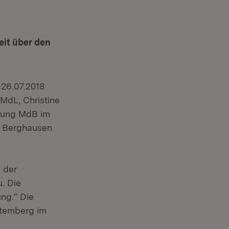
eit über den
t
 26.07.2018
MdL, Christine
Jung MdB im
g Berghausen
g der
. Die
ng.“ Die
ttemberg im