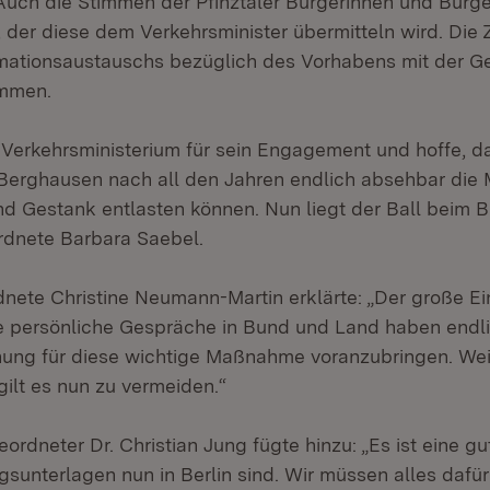
uch die Stimmen der Pfinztaler Bürgerinnen und Bürge
 der diese dem Verkehrsminister übermitteln wird. Die
rmationsaustauschs bezüglich des Vorhabens mit der 
ommen.
Verkehrsministerium für sein Engagement und hoffe, da
Berghausen nach all den Jahren endlich absehbar die
nd Gestank entlasten können. Nun liegt der Ball beim B
dnete Barbara Saebel.
ete Christine Neumann-Martin erklärte: „Der große Ei
e persönliche Gespräche in Bund und Land haben endl
anung für diese wichtige Maßnahme voranzubringen. Wei
ilt es nun zu vermeiden.“
dneter Dr. Christian Jung fügte hinzu: „Es ist eine gu
sunterlagen nun in Berlin sind. Wir müssen alles dafür