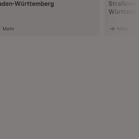
aden-Württemberg
Straßenwä
Württemb
Mehr
Mehr