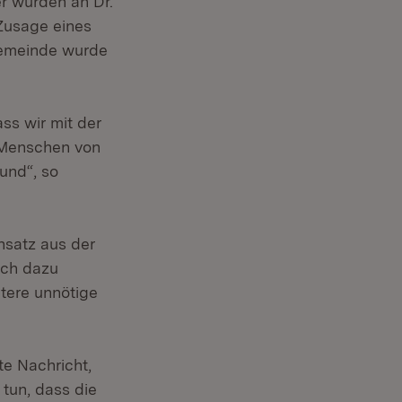
r wurden an Dr.
 Zusage eines
Gemeinde wurde
ss wir mit der
 Menschen von
und“, so
nsatz aus der
ich dazu
tere unnötige
te Nachricht,
 tun, dass die