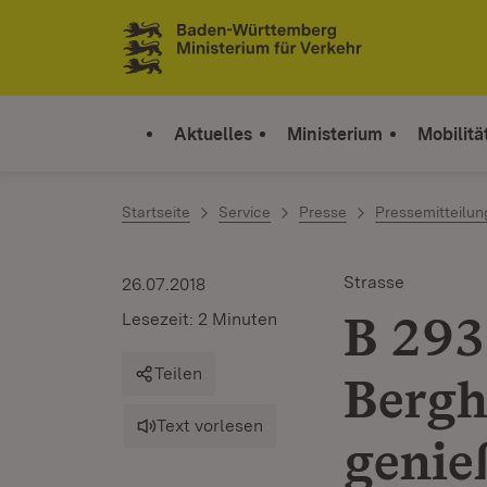
Zum Inhalt springen
Link zur Startseite
Aktuelles
Ministerium
Mobilitä
Startseite
Service
Presse
Pressemitteilu
Strasse
26.07.2018
B 293
Lesezeit: 2 Minuten
Teilen
Bergh
Text vorlesen
genie