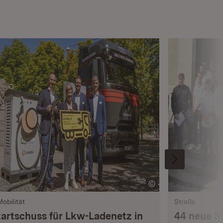
Mobilität
Straße
tartschuss für Lkw-Ladenetz in
44 neue S