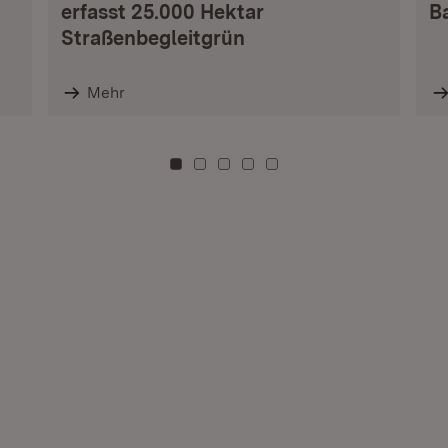
erfasst 25.000 Hektar
B
Straßenbegleitgrün
Mehr
Zu Kachel: 0
Zu Kachel: 3
Zu Kachel: 6
Zu Kachel: 9
Zu Kachel: 12