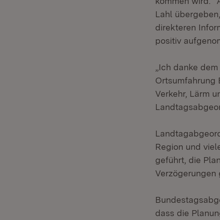
kommen wird.“ A
Lahl übergeben,
direkteren Info
positiv aufgen
„Ich danke dem 
Ortsumfahrung 
Verkehr, Lärm u
Landtagsabgeor
Landtagabgeordn
Region und viel
geführt, die Pl
Verzögerungen g
Bundestagsabgeor
dass die Planung