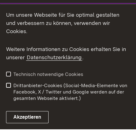
Mastodon
Um unsere Webseite für Sie optimal gestalten
X / Twitter
und verbessern zu können, verwenden wir
Cookies.
Youtube
Weitere Informationen zu Cookies erhalten Sie in
Zum 
unserer
Datenschutzerklärung
.
Kontakt
Datenschutz
Benutzungshinweise
Erklärung zur
Technisch notwendige Cookies
Barrierefreiheit
Drittanbieter-Cookies (Social-Media-Elemente von
Impressum
Cookies
Facebook, X / Twitter und Google werden auf der
gesamten Webseite aktiviert.)
Akzeptieren
Link zum Landesportal