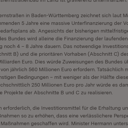
ernstraßen in Baden-Württemberg zeichnet sich laut M
mmenden 5 Jahre eine massive Unterfinanzierung der 
edarfsplans ab. Angesichts der bisherigen mittelfristig
es Bundes wird alleine die Finanzierung der laufend
noch 4 – 8 Jahre dauern. Das notwendige Investitions
hnitt B) und die prioritären Vorhaben (Abschnitt C) de
 Milliarden Euro. Dies würde Zuweisungen des Bundes üb
 von jährlich 560 Millionen Euro erfordern. Tatsächlich
nstigen Bedingungen – mit weniger als der Hälfte dies
chschnittlich 250 Millionen Euro pro Jahr würde es dam
e Projekte der Abschnitte B und C zu realisieren.
erforderlich, die Investitionsmittel für die Erhaltung un
ahmen so zu erhöhen, dass eine verlässlichere Perspek
 Maßnahmen geschaffen wird. Minister Hermann unterst