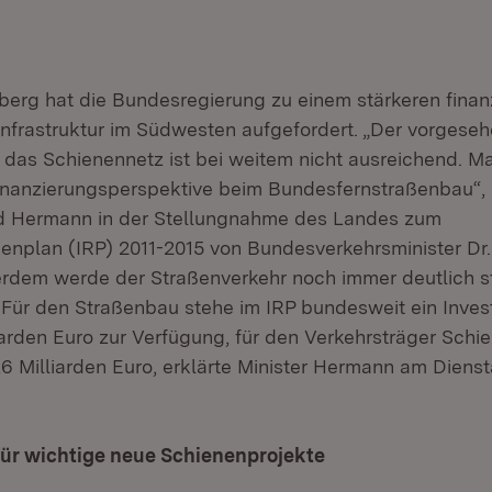
rg hat die Bundesregierung zu einem stärkeren finanz
sinfrastruktur im Südwesten aufgefordert. „Der vorgese
r das Schienennetz ist bei weitem nicht ausreichend. Ma
inanzierungsperspektive beim Bundesfernstraßenbau“, 
ed Hermann in der Stellungnahme des Landes zum
menplan (IRP) 2011-2015 von Bundesverkehrsminister Dr.
dem werde der Straßenverkehr noch immer deutlich st
. Für den Straßenbau stehe im IRP bundesweit ein Inves
iarden Euro zur Verfügung, für den Verkehrsträger Schi
 Milliarden Euro, erklärte Minister Hermann am Diensta
für wichtige neue Schienenprojekte