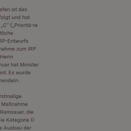
afen ist das
olgt und hat
„C“ („Prioritä-re
tliche
IRP-Entwurfs
ngnahme zum IRP
 Herrn
nuar hat Minister
nt. Es wurde
handeln.
rstmalige
re Maßnahme
. Ramsauer, die
die Kategorie D
he Ausbau der