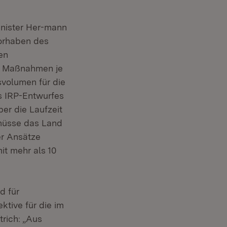
inister Her-mann
Vorhaben des
en
en Maßnahmen je
volumen für die
s IRP-Entwurfes
er die Laufzeit
 müsse das Land
er Ansätze
it mehr als 10
d für
tive für die im
rich: „Aus