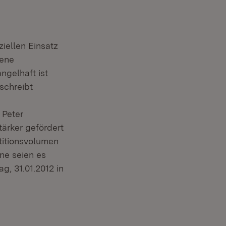
iellen Einsatz
hene
ngelhaft ist
schreibt
 Peter
ärker gefördert
titionsvolumen
ene seien es
g, 31.01.2012 in