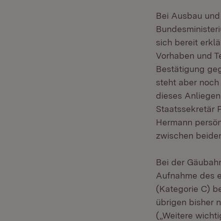
Bei Ausbau und 
Bundesministeri
sich bereit erkl
Vorhaben und Te
Bestätigung geg
steht aber noch
dieses Anliegen 
Staatssekretär P
Hermann persönl
zwischen beiden
Bei der Gäubahn
Aufnahme des er
(Kategorie C) be
übrigen bisher 
(„Weitere wicht