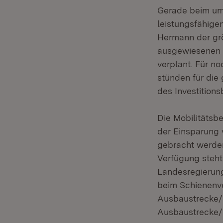
Gerade beim um
leistungsfähige
Hermann der grö
ausgewiesenen F
verplant. Für n
stünden für die
des Investition
Die Mobilitätsb
der Einsparung 
gebracht werden
Verfügung steht
Landesregierung
beim Schienenve
Ausbaustrecke/N
Ausbaustrecke/N