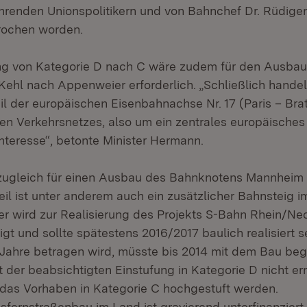
renden Unionspolitikern und von Bahnchef Dr. Rüdige
rochen worden.
ng von Kategorie D nach C wäre zudem für den Ausbau
Kehl nach Appenweier erforderlich. „Schließlich handel
il der europäischen Eisenbahnachse Nr. 17 (Paris – Brat
en Verkehrsnetzes, also um ein zentrales europäisches
eresse“, betonte Minister Hermann.
zugleich für einen Ausbau des Bahnknotens Mannheim 
eil ist unter anderem auch ein zusätzlicher Bahnsteig
r wird zur Realisierung des Projekts S-Bahn Rhein/Nec
gt und sollte spätestens 2016/2017 baulich realisiert s
i Jahre betragen wird, müsste bis 2014 mit dem Bau b
t der beabsichtigten Einstufung in Kategorie D nicht err
das Vorhaben in Kategorie C hochgestuft werden.
fernstraßenbau im Land ist gravierend unterfinanziert