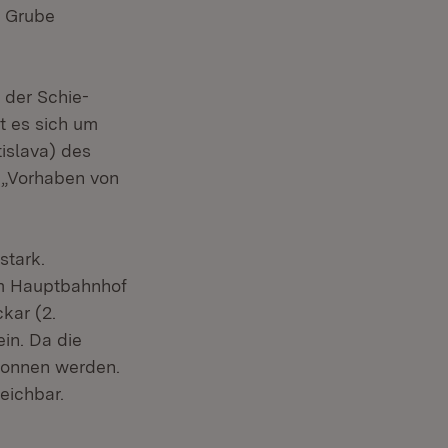
r Grube
 der Schie-
t es sich um
islava) des
 „Vorhaben von
stark.
 im Hauptbahnhof
kar (2.
ein. Da die
egonnen werden.
eichbar.