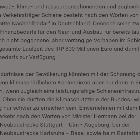
welt-, klima- und ressourcenschonenden und zugleic
n Verkehrsträger Schiene besteht nach den Worten von 
ßte Nachholbedarf in Deutschland. Dennoch seien zwei
inanzbedarfs für den Neu- und Ausbau für bereits la
och nicht begonnene, aber vorrangige Vorhaben im Sch
 gesamte Laufzeit des IRP 800 Millionen Euro und damit
sbedarfs zur Verfügung.
edürfnisse der Bevölkerung könnten mit der Schonung 
von klimaschädlichem Kohlendioxid aber nur dann in E
, wenn zugleich eine leistungsfähige Schieneninfrastru
. Ohne sie dürften die Klimaschutzziele der Bundes- w
 nur schwer zu erreichen sein. Einvernehmen mit dem
rkehr nach den Worten von Minister Hermann bei der
eubaustrecke Stuttgart – Ulm - Augsburg, bei der
eubaustrecke Karlsruhe – Basel sowie beim Rastatter