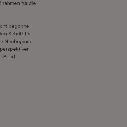
aßnahmen für die
icht begonne-
en Schritt für
che Neubeginne
sperspektiven
em Bund