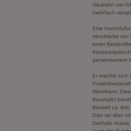
Gäubahn von füh
mehrfach versp
Eine Hochstufu
nenstrecke von 
einen Bestandte
transeuropäisch
gemeinsamem Int
Er machte sich 
Projektbestandt
Mannheim. Diese
Baustufe) benöti
Bauzeit ca. dre
Dies sei aber mi
Deshalb müsse 
Auch der Bundes