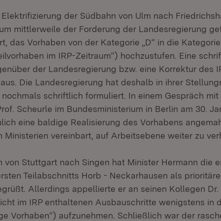
Elektrifizierung der Südbahn von Ulm nach Friedrichsh
um mittlerweile der Forderung der Landesregierung gef
ärt, das Vorhaben von der Kategorie „D“ in die Kategorie 
ilvorhaben im IRP-Zeitraum“) hochzustufen. Eine schrif
enüber der Landesregierung bzw. eine Korrektur des 
 aus. Die Landesregierung hat deshalb in ihrer Stellu
nochmals schriftlich formuliert. In einem Gespräch mit
rof. Scheurle im Bundesministerium in Berlin am 30. Ja
ich eine baldige Realisierung des Vorhabens angemah
 Ministerien vereinbart, auf Arbeitsebene weiter zu ver
 von Stuttgart nach Singen hat Minister Hermann die e
sten Teilabschnitts Horb - Neckarhausen als prioritä
grüßt. Allerdings appellierte er an seinen Kollegen Dr
nicht im IRP enthaltenen Ausbauschritte wenigstens in 
ige Vorhaben“) aufzunehmen. Schließlich war der rasc