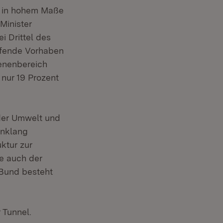
h in hohem Maße
Minister
 Drittel des
ufende Vorhaben
ienenbereich
 nur 19 Prozent
der Umwelt und
inklang
ktur zur
ie auch der
 Bund besteht
 Tunnel.