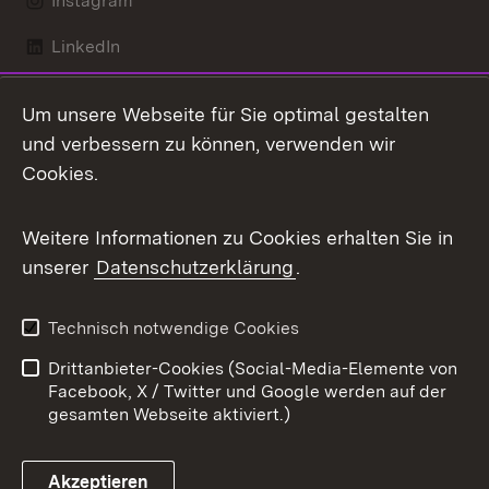
Instagram
LinkedIn
Mastodon
Um unsere Webseite für Sie optimal gestalten
X / Twitter
und verbessern zu können, verwenden wir
Cookies.
Youtube
Weitere Informationen zu Cookies erhalten Sie in
Zum 
unserer
Datenschutzerklärung
.
Kontakt
Datenschutz
Benutzungshinweise
Erklärung zur
Technisch notwendige Cookies
Barrierefreiheit
Drittanbieter-Cookies (Social-Media-Elemente von
Impressum
Cookies
Facebook, X / Twitter und Google werden auf der
gesamten Webseite aktiviert.)
Akzeptieren