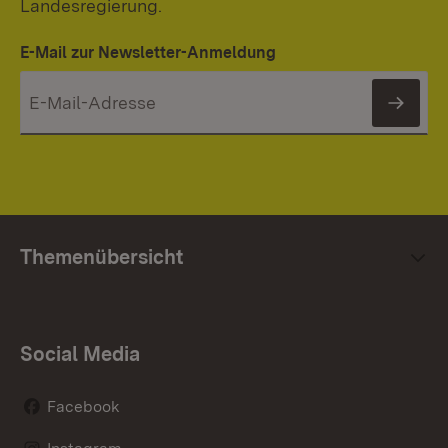
Landesregierung.
E-Mail zur Newsletter-Anmeldung
News
Themenübersicht
Social Media
Facebook