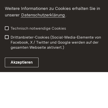
Weitere Informationen zu Cookies erhalten Sie in
Zum 
unserer
Datenschutzerklärung
.
Kontakt
Datenschutz
Benutzungshinweise
Erklärung zur
Technisch notwendige Cookies
Barrierefreiheit
Drittanbieter-Cookies (Social-Media-Elemente von
Impressum
Cookies
Facebook, X / Twitter und Google werden auf der
gesamten Webseite aktiviert.)
Akzeptieren
Link zum Landesportal