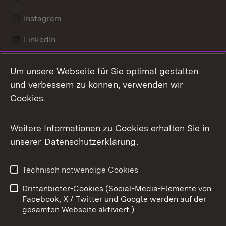
Instagram
LinkedIn
Mastodon
Um unsere Webseite für Sie optimal gestalten
X / Twitter
und verbessern zu können, verwenden wir
Cookies.
Youtube
Weitere Informationen zu Cookies erhalten Sie in
Zum 
unserer
Datenschutzerklärung
.
Kontakt
Datenschutz
Benutzungshinweise
Erklärung zur
Technisch notwendige Cookies
Barrierefreiheit
Drittanbieter-Cookies (Social-Media-Elemente von
Impressum
Cookies
Facebook, X / Twitter und Google werden auf der
gesamten Webseite aktiviert.)