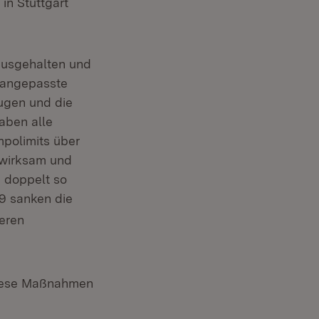
in Stuttgart
 ausgehalten und
 angepasste
ugen und die
haben alle
polimits über
 wirksam und
 doppelt so
9 sanken die
deren
 diese Maßnahmen