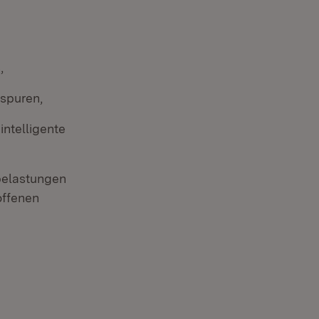
,
spuren,
ntelligente
belastungen
offenen