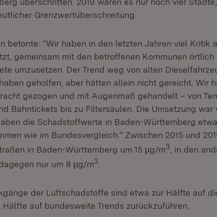
rg überschritten. 2019 waren es nur noch vier Städte, 
deutlicher Grenzwertüberschreitung.
 betonte: “Wir haben in den letzten Jahren viel Kritik
tzt, gemeinsam mit den betroffenen Kommunen örtlich
e umzusetzen. Der Trend weg von alten Dieselfahrze
aben geholfen, aber hätten allein nicht gereicht. Wir 
tracht gezogen und mit Augenmaß gehandelt – von Tem
nd Bahntickets bis zu Filtersäulen. Die Umsetzung war
 haben die Schadstoffwerte in Baden-Württemberg etwa
mmen wie im Bundesvergleich.“ Zwischen 2015 und 201
3
traßen in Baden-Württemberg um 15 µg/m
, in den an
3
dagegen nur um 8 µg/m
.
kgänge der Luftschadstoffe sind etwa zur Hälfte auf
 Hälfte auf bundesweite Trends zurückzuführen.