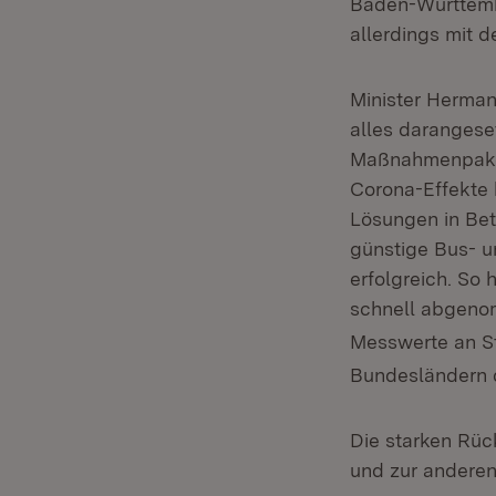
Baden-Württembe
allerdings mit 
Minister Hermann
alles darangese
Maßnahmenpaket
Corona-Effekte h
Lösungen in Be
günstige Bus- u
erfolgreich. So
schnell abgeno
Messwerte an S
Bundesländern 
Die starken Rüc
und zur anderen