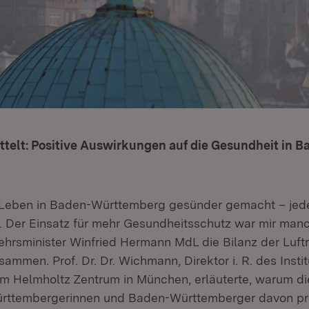
telt: Positive Auswirkungen auf die Gesundheit in B
 Leben in Baden-Württemberg gesünder gemacht – jede
ft. Der Einsatz für mehr Gesundheitsschutz war mir man
kehrsminister Winfried Hermann MdL die Bilanz der Luft
sammen. Prof. Dr. Dr. Wichmann, Direktor i. R. des Instit
m Helmholtz Zentrum in München, erläuterte, warum d
rttembergerinnen und Baden-Württemberger davon prof