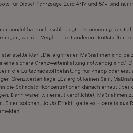
ote für Diesel-Fahrzeuge Euro 4/IV und 5/V sind nur in
enbündel hat zur beschleunigten Erneuerung des Fa
getragen, wie der Vergleich mit anderen Großstädten zei
ster stellte klar: „Die ergriffenen Maßnahmen sind bei
r eine sichere Grenzwerteinhaltung notwendig sind.“ Di
 wenn die Luftschadstoffbelastung nur knapp oder erst 
ligen Grenzwerten liege. „Es ergibt keinen Sinn, Maßn
n die Schadstoffkonzentrationen danach erneut über 
gen. Dann wären wir erneut verpflichtet, Maßnahmen zu
. Einen solchen „Jo-Jo-Effekt“ gelte es – bereits aus
rmeiden.