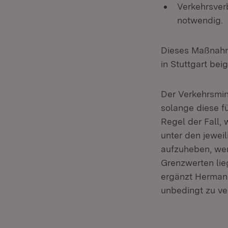
Verkehrsverb
notwendig.
Dieses Maßnahm
in Stuttgart bei
Der Verkehrsmini
solange diese fü
Regel der Fall,
unter den jewei
aufzuheben, wen
Grenzwerten lie
ergänzt Hermann
unbedingt zu ve