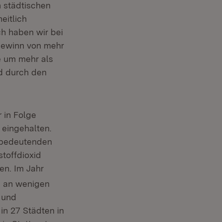
 städtischen
eitlich
h haben wir bei
Gewinn von mehr
e um mehr als
nd durch den
 in Folge
 eingehalten.
 bedeutenden
toffdioxid
en. Im Jahr
h an wenigen
 und
in 27 Städten in