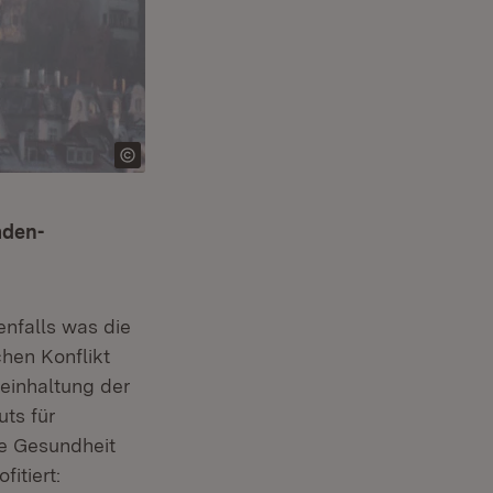
aden-
nfalls was die
chen Konflikt
reinhaltung der
uts für
ie Gesundheit
itiert: