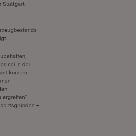
 Stuttgart
hrzeugbestands
gt.
zubehalten,
es sei in der
seit kurzem
ahmen
den
 ergreifen“
 Rechtsgründen –