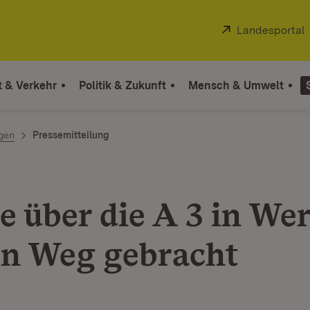
Extern:
Landesportal
t & Verkehr
Politik & Zukunft
Mensch & Umwelt
ngen
Pressemitteilung
e über die A 3 in We
en Weg gebracht