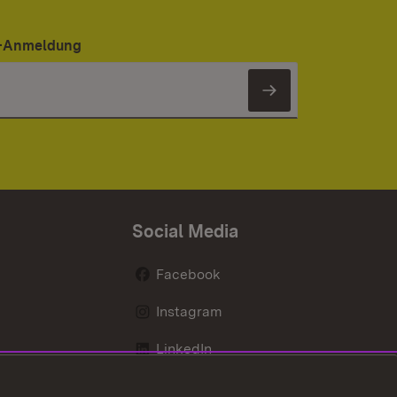
er-Anmeldung
Newsletter 
Social Media
Facebook
Instagram
LinkedIn
Mastodon