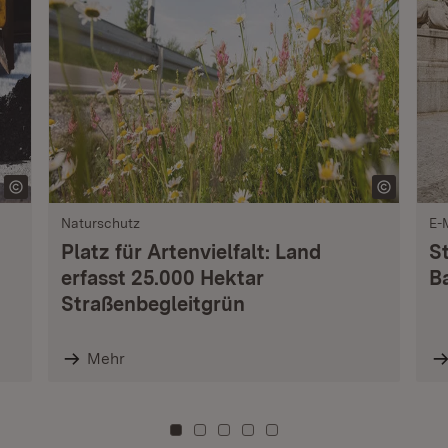
Naturschutz
E-
Platz für Artenvielfalt: Land
S
erfasst 25.000 Hektar
B
Straßenbegleitgrün
Mehr
Zu Kachel: 0
Zu Kachel: 3
Zu Kachel: 6
Zu Kachel: 9
Zu Kachel: 12