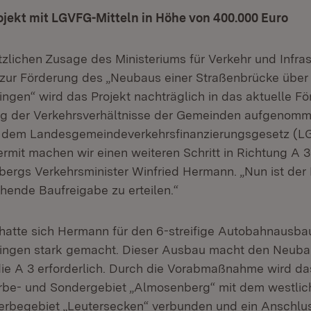
ojekt mit LGVFG-Mitteln in Höhe von 400.000 Euro
zlichen Zusage des Ministeriums für Verkehr und Infras
zur Förderung des „Neubaus einer Straßenbrücke über 
ingen“ wird das Projekt nachträglich in das aktuelle 
ng der Verkehrsverhältnisse der Gemeinden aufgenomm
 dem Landesgemeindeverkehrsfinanzierungsgesetz (L
ermit machen wir einen weiteren Schritt in Richtung A 
rgs Verkehrsminister Winfried Hermann. „Nun ist der
hende Baufreigabe zu erteilen.“
l hatte sich Hermann für den 6-streifige Autobahnausba
tingen stark gemacht. Dieser Ausbau macht den Neuba
die A 3 erforderlich. Durch die Vorabmaßnahme wird das
be- und Sondergebiet „Almosenberg“ mit dem westlic
begebiet „Leutersecken“ verbunden und ein Anschlus