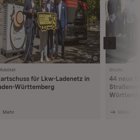
Mobilität
Straße
tartschuss für Lkw-Ladenetz in
44 neue S
aden-Württemberg
Straßenwä
Württemb
Mehr
Mehr