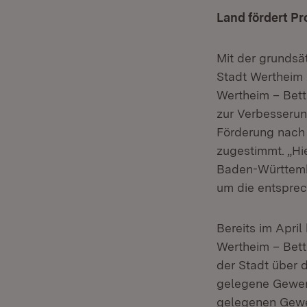
Land fördert Pr
Mit der grundsät
Stadt Wertheim 
Wertheim – Bett
zur Verbesseru
Förderung nach
zugestimmt. „Hi
Baden-Württembe
um die entsprec
Bereits im Apri
Wertheim – Bet
der Stadt über 
gelegene Gewer
gelegenen Gewer