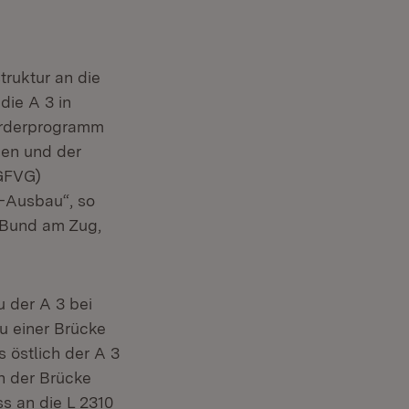
truktur an die
die A 3 in
Förderprogramm
en und der
GFVG)
3-Ausbau“, so
 Bund am Zug,
u der A 3 bei
u einer Brücke
 östlich der A 3
h der Brücke
s an die L 2310