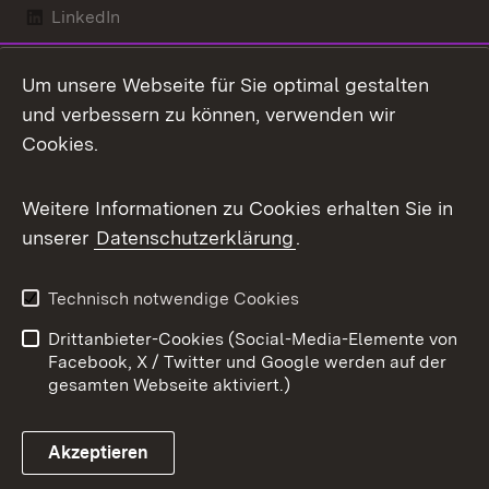
LinkedIn
Mastodon
Um unsere Webseite für Sie optimal gestalten
X / Twitter
und verbessern zu können, verwenden wir
Cookies.
Youtube
Weitere Informationen zu Cookies erhalten Sie in
Zum 
unserer
Datenschutzerklärung
.
Kontakt
Datenschutz
Benutzungshinweise
Erklärung zur
Technisch notwendige Cookies
Barrierefreiheit
Drittanbieter-Cookies (Social-Media-Elemente von
Impressum
Cookies
Facebook, X / Twitter und Google werden auf der
gesamten Webseite aktiviert.)
Akzeptieren
Link zum Landesportal