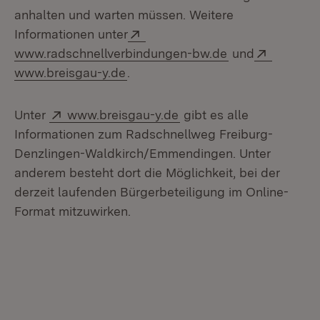
anhalten und warten müssen. Weitere
Extern:
Informationen unter
(Öffnet in neue
Extern:
www.radschnellverbindungen-bw.de
und
(Öffnet in neuem Fenster)
www.breisgau-y.de
.
Extern:
(Öffnet in neuem Fenste
Unter
www.breisgau-y.de
gibt es alle
Informationen zum Radschnellweg Freiburg-
Denzlingen-Waldkirch/Emmendingen. Unter
anderem besteht dort die Möglichkeit, bei der
derzeit laufenden Bürgerbeteiligung im Online-
Format mitzuwirken.