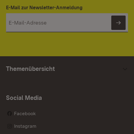
E-Mail zur Newsletter-Anmeldung
News
Themenübersicht
Social Media
Facebook
Instagram