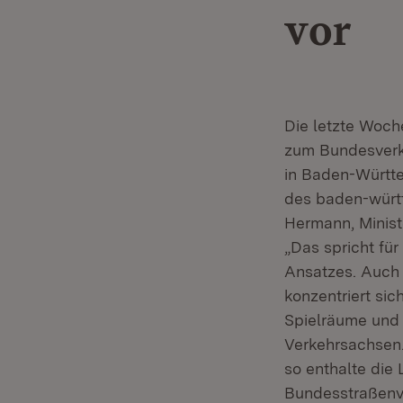
vor
Die letzte Woch
zum Bundesverk
in Baden-Württ
des baden-württ
Hermann, Ministe
„Das spricht fü
Ansatzes. Auch 
konzentriert sic
Spielräume und 
Verkehrsachsen.
so enthalte die
Bundesstraßenva