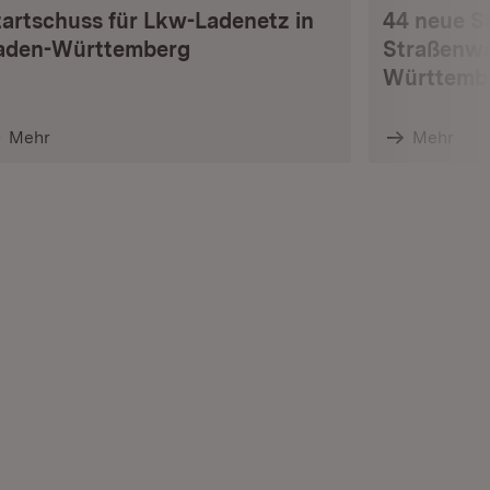
tartschuss für Lkw-Ladenetz in
44 neue S
aden-Württemberg
Straßenwä
Württemb
Mehr
Mehr