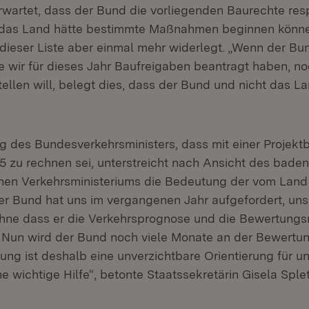
rwartet, dass der Bund die vorliegenden Baurechte resp
das Land hätte bestimmte Maßnahmen beginnen könne
 dieser Liste aber einmal mehr widerlegt. „Wenn der Bu
ie wir für dieses Jahr Baufreigaben beantragt haben, n
ellen will, belegt dies, dass der Bund und nicht das L
 des Bundesverkehrsministers, dass mit einer Projekt
 zu rechnen sei, unterstreicht nach Ansicht des baden
hen Verkehrsministeriums die Bedeutung der vom Land
„Der Bund hat uns im vergangenen Jahr aufgefordert, uns
hne dass er die Verkehrsprognose und die Bewertung
. Nun wird der Bund noch viele Monate an der Bewertun
rung ist deshalb eine unverzichtbare Orientierung für u
e wichtige Hilfe“, betonte Staatssekretärin Gisela Sple