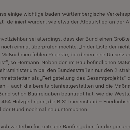
 dass einige wichtige baden-württembergische Verkehrs
t“ definiert wurden, wie etwa der Albaufstieg an der A
vollziehbar sei allerdings, dass der Bund einen Großtei
 noch einmal überprüfen möchte. „In der Liste der nich
 Maßnahmen fehlen Projekte, bei denen eine Umsetzun
 ist“, so Hermann. Neben den im Bau befindlichen Ma
hrsministerium bei den Bundesstraßen nur den 2-stre
nmettstetten als „Fertigstellung des Gesamtprojekts“ de
n – auch die bereits planfestgestellten und die Maßna
und schon Baufreigaben beantragt hat, wie die Westt
B 464 Holzgerlingen, die B 31 Immenstaad – Friedrichsh
l der Bund nochmal neu untersuchen.
sich weiterhin für zeitnahe Baufreigaben für die gena