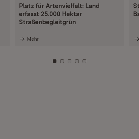
Platz für Artenvielfalt: Land
S
erfasst 25.000 Hektar
B
Straßenbegleitgrün
Mehr
Zu Kachel: 0
Zu Kachel: 3
Zu Kachel: 6
Zu Kachel: 9
Zu Kachel: 12