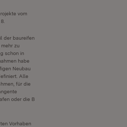
projekte vom
 8.
l der baureifen
t mehr zu
g schon in
ßnahmen habe
ifigen Neubau
finiert. Alle
hmen, für die
angente
afen oder die B
nnten Vorhaben