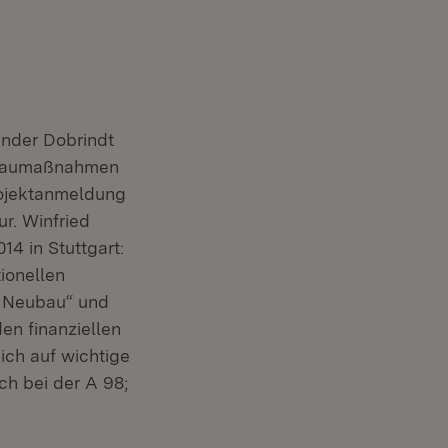
ander Dobrindt
nbaumaßnahmen
rojektanmeldung
r. Winfried
14 in Stuttgart:
ionellen
r Neubau“ und
en finanziellen
ich auf wichtige
h bei der A 98;