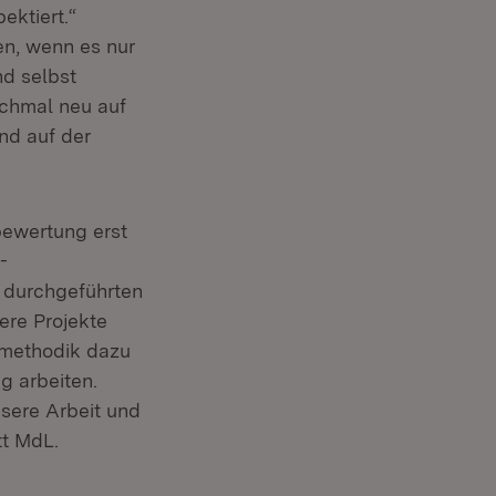
ektiert.“
n, wenn es nur
nd selbst
ochmal neu auf
and auf der
bewertung erst
-
 durchgeführten
ere Projekte
smethodik dazu
g arbeiten.
nsere Arbeit und
tt MdL.