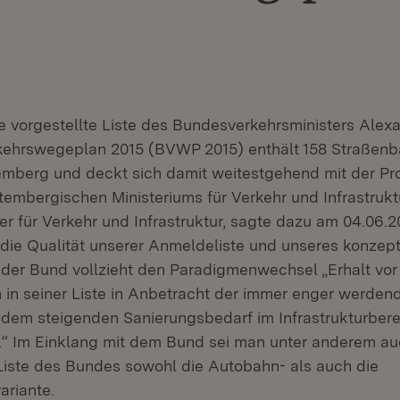
e vorgestellte Liste des Bundesverkehrsministers Alex
ehrswegeplan 2015 (BVWP 2015) enthält 158 Straße
emberg und deckt sich damit weitestgehend mit der P
embergischen Ministeriums für Verkehr und Infrastruktu
r für Verkehr und Infrastruktur, sagte dazu am 04.06.20
r die Qualität unserer Anmeldeliste und unseres konzept
der Bund vollzieht den Paradigmenwechsel „Erhalt vo
h in seiner Liste in Anbetracht der immer enger werdend
dem steigenden Sanierungsbedarf im Infrastrukturbere
“ Im Einklang mit dem Bund sei man unter anderem auc
 Liste des Bundes sowohl die Autobahn- als auch die
riante.