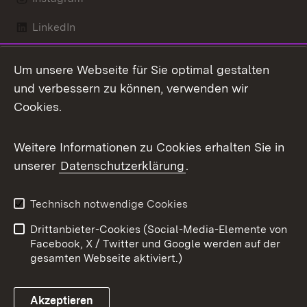
LinkedIn
Mastodon
Um unsere Webseite für Sie optimal gestalten
X / Twitter
und verbessern zu können, verwenden wir
Cookies.
Youtube
Weitere Informationen zu Cookies erhalten Sie in
Zum 
unserer
Datenschutzerklärung
.
Kontakt
Datenschutz
Benutzungshinweise
Erklärung zur
Technisch notwendige Cookies
Barrierefreiheit
Drittanbieter-Cookies (Social-Media-Elemente von
Impressum
Cookies
Facebook, X / Twitter und Google werden auf der
gesamten Webseite aktiviert.)
Akzeptieren