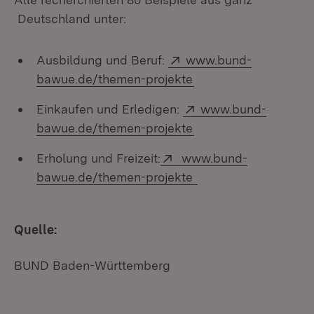
Deutschland unter:
Extern:
Ausbildung und Beruf:
www.bund-
(Öffnet in neuem Fen
bawue.de/themen-projekte
Extern:
Einkaufen und Erledigen:
www.bund-
(Öffnet in neuem Fen
bawue.de/themen-projekte
Extern:
Erholung und Freizeit:
www.bund-
(Öffnet in neuem Fen
bawue.de/themen-projekte
Quelle:
BUND Baden-Württemberg