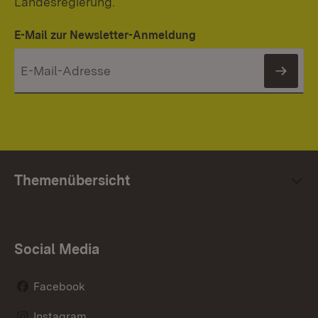
Landesregierung.
E-Mail zur Newsletter-Anmeldung
News
Themenübersicht
Social Media
Facebook
Instagram