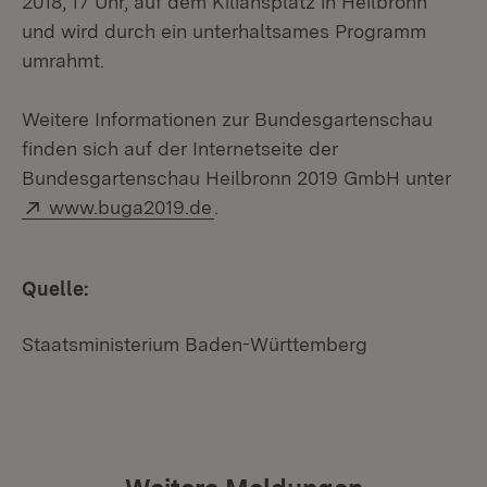
2018, 17 Uhr, auf dem Kiliansplatz in Heilbronn
und wird durch ein unterhaltsames Programm
umrahmt.
Weitere Informationen zur Bundesgartenschau
finden sich auf der Internetseite der
Bundesgartenschau Heilbronn 2019 GmbH unter
Extern:
(Öffnet in neuem Fenster)
www.buga2019.de
.
Quelle:
Staatsministerium Baden-Württemberg