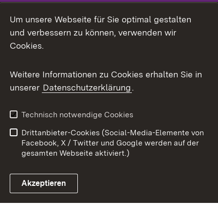
Mastodon
Um unsere Webseite für Sie optimal gestalten
X / Twitter
und verbessern zu können, verwenden wir
Cookies.
Youtube
Weitere Informationen zu Cookies erhalten Sie in
Zum 
unserer
Datenschutzerklärung
.
Kontakt
Datenschutz
Benutzungshinweise
Erklärung zur
Technisch notwendige Cookies
Barrierefreiheit
Drittanbieter-Cookies (Social-Media-Elemente von
Impressum
Cookies
Facebook, X / Twitter und Google werden auf der
gesamten Webseite aktiviert.)
Akzeptieren
Link zum Landesportal