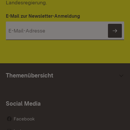
Landesregierung.
E-Mail zur Newsletter-Anmeldung
News
Themenübersicht
Social Media
Facebook