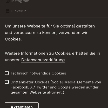
Instagram
LinkedIn
Mastodon
Um unsere Webseite für Sie optimal gestalten
X / Twitter
und verbessern zu können, verwenden wir
Cookies.
Youtube
Weitere Informationen zu Cookies erhalten Sie in
Zum 
unserer
Datenschutzerklärung
.
Kontakt
Datenschutz
Benutzungshinweise
Erklärung zur
Technisch notwendige Cookies
Barrierefreiheit
Drittanbieter-Cookies (Social-Media-Elemente von
Impressum
Cookies
Facebook, X / Twitter und Google werden auf der
gesamten Webseite aktiviert.)
Akzeptieren