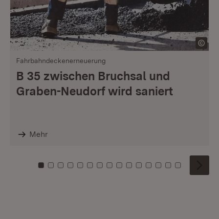
Fahrbahndeckenerneuerung
B 35 zwischen Bruchsal und
Graben-Neudorf wird saniert
Mehr
Zu Kachel: 0
Zu Kachel: 1
Zu Kachel: 2
Zu Kachel: 3
Zu Kachel: 4
Zu Kachel: 5
Zu Kachel: 6
Zu Kachel: 7
Zu Kachel: 8
Zu Kachel: 9
Zu Kachel: 10
Zu Kachel: 11
Zu Kachel: 12
Zu Kachel: 1
Zu Kachel