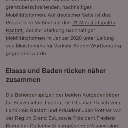
grenzüberschreitenden, nachhaltigen
Mobilitätsformen. Auf deutscher Seite ist das
Extern:
Projekt eine Maßnahme des
Mobilitätspakts
(Öffnet in neuem Fenster)
Rastatt
, der zur Stärkung nachhaltiger
Mobilitätsformen im Januar 2020 unter Leitung
des Ministeriums für Verkehr Baden-Württemberg
gegründet wurde.
Elsass und Baden rücken näher
zusammen
Die Behördenspitzen der beiden Aufgabenträger
für Busverkehre, Landrat Dr. Christian Dusch vom
Landkreis Rastatt und Präsident Jean Rottner von
der Région Grand Est, sowie Präsident Frédéric
Bierry der Collectivité européenne d’Alsace sind