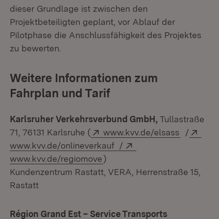
dieser Grundlage ist zwischen den
Projektbeteiligten geplant, vor Ablauf der
Pilotphase die Anschlussfähigkeit des Projektes
zu bewerten.
Weitere Informationen zum
Fahrplan und Tarif
Karlsruher Verkehrsverbund GmbH,
Tullastraße
Extern:
(Öffnet i
Exte
71, 76131 Karlsruhe (
www.kvv.de/elsass
/
(Öffnet in neuem Fenste
Extern:
www.kvv.de/onlineverkauf /
(Öffnet in neuem Fenster)
www.kvv.de/regiomove
)
Kundenzentrum Rastatt, VERA, Herrenstraße 15,
Rastatt
Région Grand Est – Service Transports