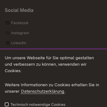
Social Media
Facebook
Instagram
LinkedIn
Mastodon
Um unsere Webseite für Sie optimal gestalten
X / Twitter
und verbessern zu können, verwenden wir
Cookies.
Youtube
Weitere Informationen zu Cookies erhalten Sie in
Zum 
unserer
Datenschutzerklärung
.
Kontakt
Datenschutz
Benutzungshinweise
Erklärung zur
Technisch notwendige Cookies
Barrierefreiheit