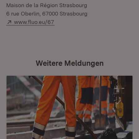
Maison de la Région Strasbourg
6 rue Oberlin, 67000 Strasbourg
Extern:
(Öffnet in neuem Fenster)
www.fluo.eu/67
Weitere Meldungen