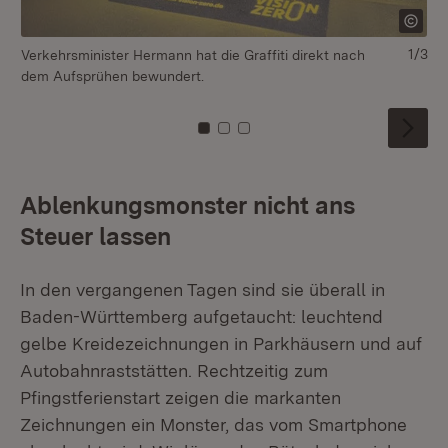
1/3
Verkehrsminister Hermann hat die Graffiti direkt nach
Di
dem Aufsprühen bewundert.
Wü
Zu Kachel: 0
Zu Kachel: 1
Zu Kachel: 2
Ablenkungsmonster nicht ans
Steuer lassen
In den vergangenen Tagen sind sie überall in
Baden-Württemberg aufgetaucht: leuchtend
gelbe Kreidezeichnungen in Parkhäusern und auf
Autobahnraststätten. Rechtzeitig zum
Pfingstferienstart zeigen die markanten
Zeichnungen ein Monster, das vom Smartphone