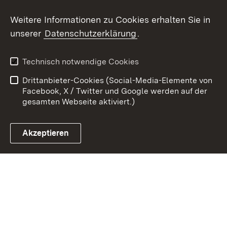
Weitere Informationen zu Cookies erhalten Sie in
Zum 
unserer
Datenschutzerklärung
.
Kontakt
Datenschutz
Benutzungshinweise
Erklärung zur
Technisch notwendige Cookies
Barrierefreiheit
Drittanbieter-Cookies (Social-Media-Elemente von
Impressum
Cookies
Facebook, X / Twitter und Google werden auf der
gesamten Webseite aktiviert.)
Akzeptieren
Link zum Landesportal