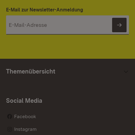
E-Mail zur Newsletter-Anmeldung
News
Themenübersicht
Social Media
Facebook
Instagram