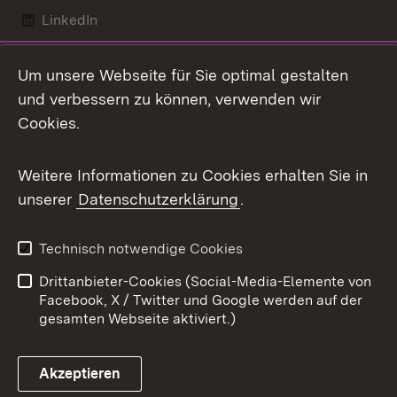
LinkedIn
Mastodon
Um unsere Webseite für Sie optimal gestalten
X / Twitter
und verbessern zu können, verwenden wir
Cookies.
Youtube
Weitere Informationen zu Cookies erhalten Sie in
Zum 
unserer
Datenschutzerklärung
.
Kontakt
Datenschutz
Benutzungshinweise
Erklärung zur
Technisch notwendige Cookies
Barrierefreiheit
Drittanbieter-Cookies (Social-Media-Elemente von
Impressum
Cookies
Facebook, X / Twitter und Google werden auf der
gesamten Webseite aktiviert.)
Akzeptieren
Link zum Landesportal