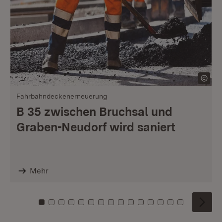
Fahrbahndeckenerneuerung
B 35 zwischen Bruchsal und
Graben-Neudorf wird saniert
Mehr
Zu Kachel: 0
Zu Kachel: 1
Zu Kachel: 2
Zu Kachel: 3
Zu Kachel: 4
Zu Kachel: 5
Zu Kachel: 6
Zu Kachel: 7
Zu Kachel: 8
Zu Kachel: 9
Zu Kachel: 10
Zu Kachel: 11
Zu Kachel: 12
Zu Kachel: 1
Zu Kachel